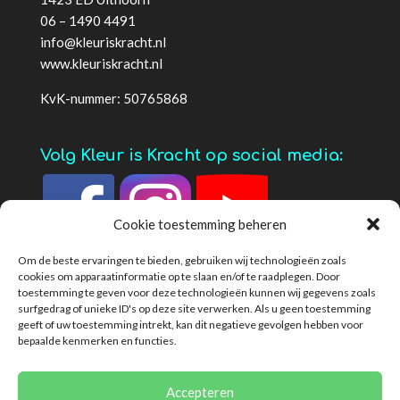
06 – 1490 4491
info@kleuriskracht.nl
www.kleuriskracht.nl
KvK-nummer: 50765868
Volg Kleur is Kracht op social media:
Cookie toestemming beheren
Om de beste ervaringen te bieden, gebruiken wij technologieën zoals
cookies om apparaatinformatie op te slaan en/of te raadplegen. Door
toestemming te geven voor deze technologieën kunnen wij gegevens zoals
surfgedrag of unieke ID's op deze site verwerken. Als u geen toestemming
geeft of uw toestemming intrekt, kan dit negatieve gevolgen hebben voor
bepaalde kenmerken en functies.
Privacybeleid
Algemene voorwaarden
Cookies
Disclaimer
Klachtenregeling
Accepteren