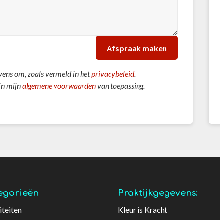
Afspraak maken
vens om, zoals vermeld in het
privacybeleid
.
jn mijn
algemene voorwaarden
van toepassing.
egorieën
Praktijkgegevens:
iteiten
Kleur is Kracht