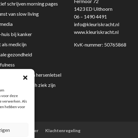
Fermoor 72
ief schrijven morning pages
1423 ED Uithoorn
nst van slow living
06 – 1490 4491
 media
info@kleuriskracht.nl
www.kleuriskracht.nl
huis bij kanker
 als medicijn
KvK-nummer: 50765868
ale gezondheid
fulness
niet aangeboren hersenletsel
n met chronisch ziek zijn
 om
iesverwerking
n voor deze
te verwerken. Als
shops
gen hebben voor
zigen
okies
Disclaimer
Klachtenregeling