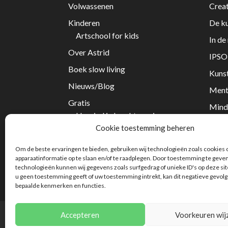
Volwassenen
Creat
Kinderen
De ku
Artschool for kids
In de
Over Astrid
IPSO-
Boek slow living
Kunst
Nieuws/Blog
Ment
Gratis
Mind
Hervind je kracht sessie
NAH 
Cookie toestemming beheren
Contact
Omgaa
Om de beste ervaringen te bieden, gebruiken wij technologieën zoals cookies
Verl
apparaatinformatie op te slaan en/of te raadplegen. Door toestemming te geve
technologieën kunnen wij gegevens zoals surfgedrag of unieke ID's op deze si
Work
u geen toestemming geeft of uw toestemming intrekt, kan dit negatieve gevol
bepaalde kenmerken en functies.
Accepteren
Voorkeuren wij
Privacybeleid
Algemene voorwaarden
Co