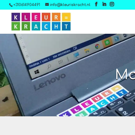
+310614904491
info@kleuriskracht.nl
Ma