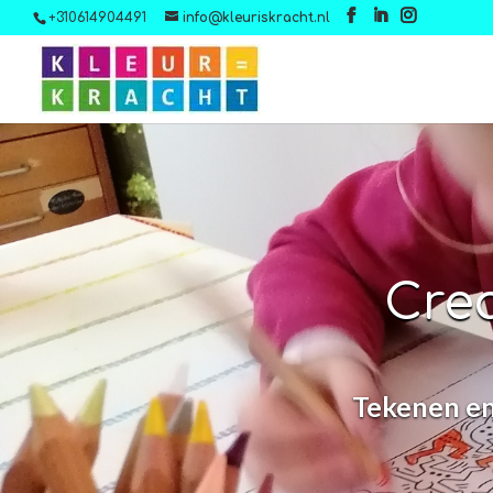
+310614904491
info@kleuriskracht.nl
Crea
Tekenen en 