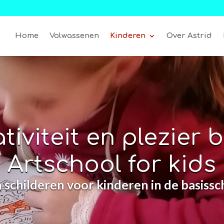
Home
Volwassenen
Kinderen
Over Astrid
tiviteit en plezier b
Artschool for kids
schilderen voor kinderen in de basissc