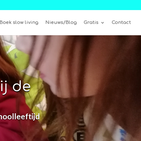
Boek slow living
Nieuws/Blog
Gratis
Contact
ij de
hoolleeftijd