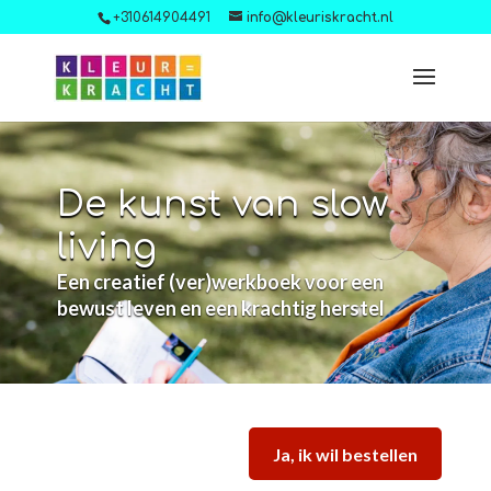
+310614904491
info@kleuriskracht.nl
De kunst van slow
living
Een creatief (ver)werkboek voor een
bewust leven en een krachtig herstel
Ja, ik wil bestellen