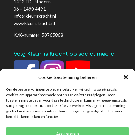
1423 ED Uithoorn
06 – 1490 4491
info@kleuriskracht.nl
www.kleuriskracht.nl
KvK-nummer: 50765868
Volg Kleur is Kracht op social media:
Cookie toestemming beheren
Om de beste ervaringen te bieden, gebruiken wij technologieën zoals
cookies om apparaatinformatie op te slaan en/of te raadplegen. Door
toestemming te geven voor deze technologieën kunnen wij gegevens zoals
surfgedrag of unieke ID's op deze site verwerken. Als u geen toestemming
geeft of uw toestemming intrekt, kan dit negatieve gevolgen hebben voor
bepaalde kenmerken en functies.
Privacybeleid
Algemene voorwaarden
Cookies
Disclaimer
Klachtenregeling
Accepteren