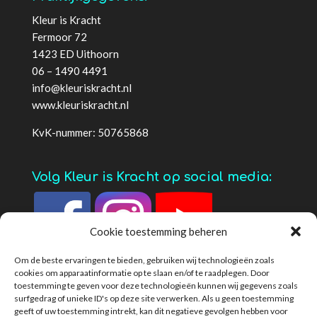
Kleur is Kracht
Fermoor 72
1423 ED Uithoorn
06 – 1490 4491
info@kleuriskracht.nl
www.kleuriskracht.nl
KvK-nummer: 50765868
Volg Kleur is Kracht op social media:
Cookie toestemming beheren
Om de beste ervaringen te bieden, gebruiken wij technologieën zoals
cookies om apparaatinformatie op te slaan en/of te raadplegen. Door
toestemming te geven voor deze technologieën kunnen wij gegevens zoals
surfgedrag of unieke ID's op deze site verwerken. Als u geen toestemming
geeft of uw toestemming intrekt, kan dit negatieve gevolgen hebben voor