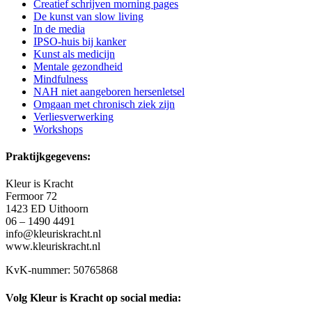
Creatief schrijven morning pages
De kunst van slow living
In de media
IPSO-huis bij kanker
Kunst als medicijn
Mentale gezondheid
Mindfulness
NAH niet aangeboren hersenletsel
Omgaan met chronisch ziek zijn
Verliesverwerking
Workshops
Praktijkgegevens:
Kleur is Kracht
Fermoor 72
1423 ED Uithoorn
06 – 1490 4491
info@kleuriskracht.nl
www.kleuriskracht.nl
KvK-nummer: 50765868
Volg Kleur is Kracht op social media: