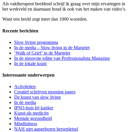
Als vaktherapeut beeldend schrijf ik graag over mijn ervaringen in
het werkveld en daarnaast houd ik ook van het maken van video’s.
Want een beeld zegt meer dan 1000 woorden.
Recente berichten
Slow living programma
In de media – Slow living in de Margriet
‘Walk of Grief’ in de Margriet
In de nieuwste editie van Professionalista Magazine
In de lokale krant
Interessante onderwerpen
Activiteiten
Creatief schrijven morning pages
De kunst van slow living
In de media
IPSO-huis bij kanker
Kunst als medicijn
Mentale gezondheid
Mindfulness
NAH niet aangeboren hersenletsel