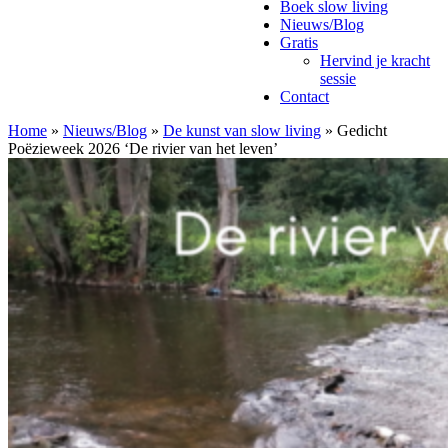
Boek slow living
Nieuws/Blog
Gratis
Hervind je kracht
sessie
Contact
Home
»
Nieuws/Blog
»
De kunst van slow living
»
Gedicht
Poëzieweek 2026 ‘De rivier van het leven’