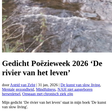
Gedicht Poëzieweek 2026 ‘De
rivier van het leven’
door
Astrid van Zelst
|
31 jan, 2026
|
De kunst van slow living
,
Mentale gezondheid
,
Mindfulness
,
NAH niet aangeboren
hersenletsel
,
Omgaan met chronisch ziek zijn
Mijn gedicht ‘De rivier van het leven’ staat in mijn boek 'De kunst
van slow living'.