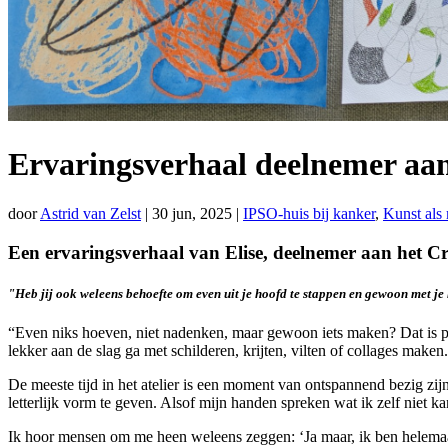
Ervaringsverhaal deelnemer aan 
door
Astrid van Zelst
|
30 jun, 2025
|
IPSO-huis bij kanker
,
Kunst als 
Een ervaringsverhaal van Elise, deelnemer aan het Cre
"Heb jij ook weleens behoefte om even uit je hoofd te stappen en gewoon met je 
“Even niks hoeven, niet nadenken, maar gewoon iets maken? Dat is prec
lekker aan de slag ga met schilderen, krijten, vilten of collages maken.
De meeste tijd in het atelier is een moment van ontspannend bezig zij
letterlijk vorm te geven. Alsof mijn handen spreken wat ik zelf niet ka
Ik hoor mensen om me heen weleens zeggen: ‘Ja maar, ik ben helemaal n