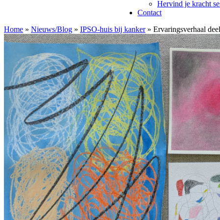
Hervind je kracht se
Contact
Home
»
Nieuws/Blog
»
IPSO-huis bij kanker
»
Ervaringsverhaal deel