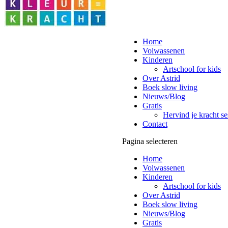
Home
Volwassenen
Kinderen
Artschool for kids
Over Astrid
Boek slow living
Nieuws/Blog
Gratis
Hervind je kracht se
Contact
Pagina selecteren
Home
Volwassenen
Kinderen
Artschool for kids
Over Astrid
Boek slow living
Nieuws/Blog
Gratis