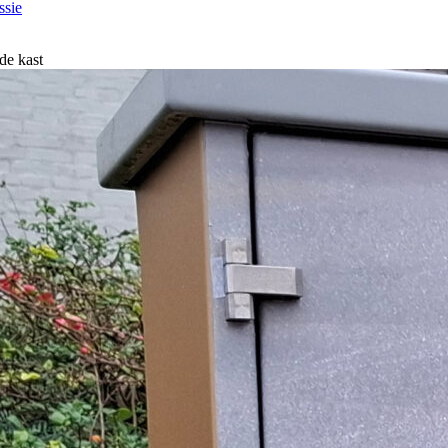
ssie
de kast