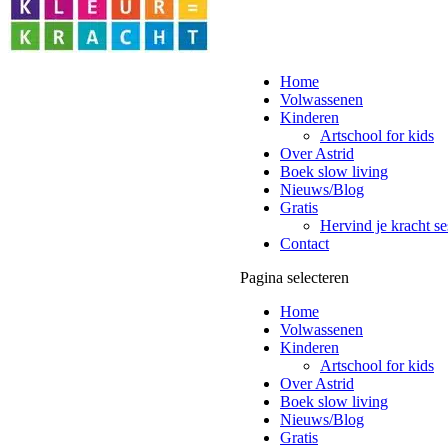
Home
Volwassenen
Kinderen
Artschool for kids
Over Astrid
Boek slow living
Nieuws/Blog
Gratis
Hervind je kracht se
Contact
Pagina selecteren
Home
Volwassenen
Kinderen
Artschool for kids
Over Astrid
Boek slow living
Nieuws/Blog
Gratis