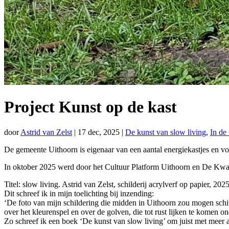
Project Kunst op de kast
door
Astrid van Zelst
|
17 dec, 2025
|
De kunst van slow living
,
In de
De gemeente Uithoorn is eigenaar van een aantal energiekastjes en vo
In oktober 2025 werd door het Cultuur Platform Uithoorn en De Kwake
Titel: slow living. Astrid van Zelst, schilderij acrylverf op papier, 202
Dit schreef ik in mijn toelichting bij inzending:
‘De foto van mijn schildering die midden in Uithoorn zou mogen schit
over het kleurenspel en over de golven, die tot rust lijken te komen 
Zo schreef ik een boek ‘De kunst van slow living’ om juist met meer aan