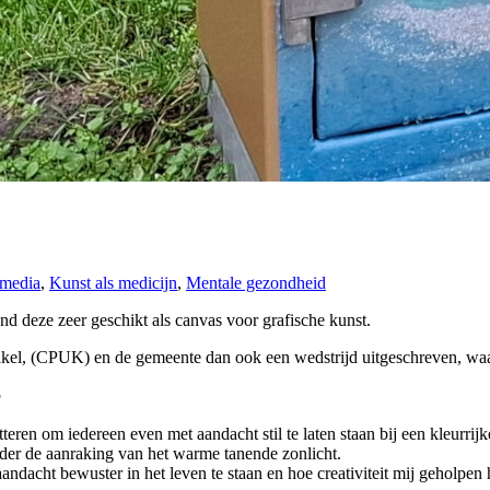
 media
,
Kunst als medicijn
,
Mentale gezondheid
nd deze zeer geschikt als canvas voor grafische kunst.
l, (CPUK) en de gemeente dan ook een wedstrijd uitgeschreven, waar i
5
teren om iedereen even met aandacht stil te laten staan bij een kleurr
onder de aanraking van het warme tanende zonlicht.
dacht bewuster in het leven te staan en hoe creativiteit mij geholpen he