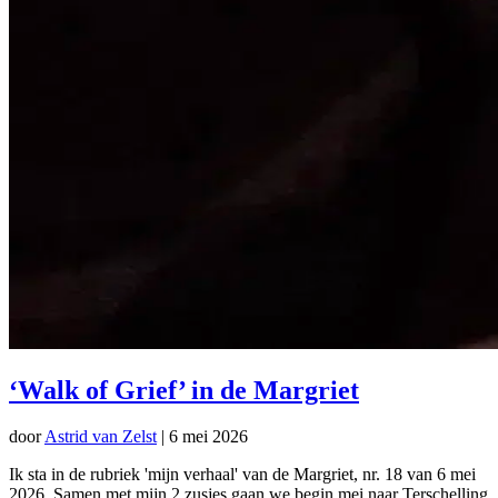
‘Walk of Grief’ in de Margriet
door
Astrid van Zelst
|
6 mei 2026
Ik sta in de rubriek 'mijn verhaal' van de Margriet, nr. 18 van 6 mei
2026. Samen met mijn 2 zusjes gaan we begin mei naar Terschelling