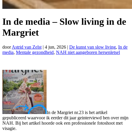
In de media – Slow living in de
Margriet
door
Astrid van Zelst
|
4 jun, 2026
|
De kunst van slow living
,
In de
media
,
Mentale gezondheid
,
NAH niet aangeboren hersenletsel
In de Margriet nr.23 is het artikel
gepubliceerd waarvoor ik eerder dit jaar geinterviewd ben over mijn
NAH. Bij het artikel hoorde ook een professionele fotoshoot met
visagie.