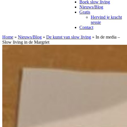
Boek slow living
Nieuws/Blog
Gratis
Hervind je kracht
sessie
Contact
Home
»
Nieuws/Blog
»
De kunst van slow living
»
In de media –
Slow living in de Margriet