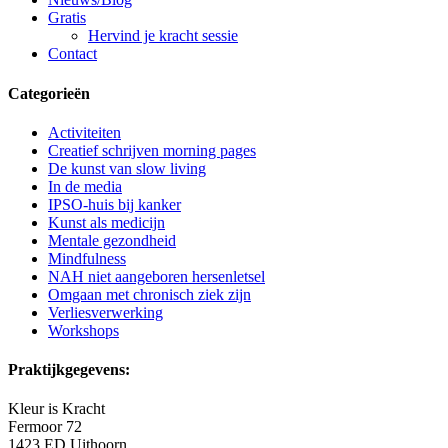
Gratis
Hervind je kracht sessie
Contact
Categorieën
Activiteiten
Creatief schrijven morning pages
De kunst van slow living
In de media
IPSO-huis bij kanker
Kunst als medicijn
Mentale gezondheid
Mindfulness
NAH niet aangeboren hersenletsel
Omgaan met chronisch ziek zijn
Verliesverwerking
Workshops
Praktijkgegevens:
Kleur is Kracht
Fermoor 72
1423 ED Uithoorn